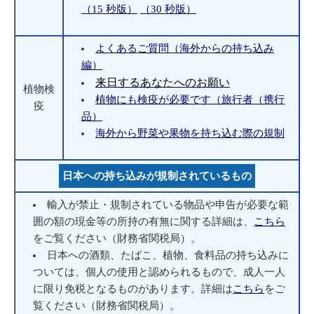
（15 秒版）
（30 秒版）
よくあるご質問（海外からの持ち込み
編）
来日するあなたへのお願い
植物検
植物にも検疫が必要です（旅行者（携行
疫
品）
海外から野菜や果物を持ち込む際の規制
日本への持ち込みが規制されているもの
輸入が禁止・規制されている物品や申告が必要な範
囲の額の現金等の所持の有無に関する詳細は、
こちら
をご覧ください（財務省関税局）。
日本への酒類、たばこ、植物、食料品の持ち込みに
ついては、個人の使用と認められるもので、成人一人
に限り免税となるものがあります。詳細は
こちら
をご
覧ください（財務省関税局）。