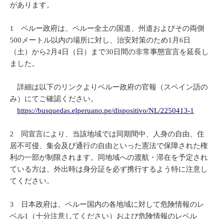
があります。
1 ペルー政府は、ペルー全土の国道、州道およびその両側
500メートル以内の場所に対し、治安対策のため1月6日
（土）から2月4日（日）まで30日間の非常事態宣言を延長し
ました。
詳細は以下のリンクよりペルー政府の官報（スペイン語の
み）にてご確認ください。
https://busquedas.elperuano.pe/dispositivo/NL/2250413-1
2 同宣言により、当該地域では同期間中、人身の自由、住
居不可侵、集会及び通行の自由といった憲法で保障された権
利の一部が制限されます。同地域への渡航・滞在を予定され
ている方は、外出時は身分証を必ず携行するよう特に注意し
てください。
3 日本政府は、ペルー国内の各地域に対して危険情報のレ
ベル1（十分注意してください）および危険情報のレベル