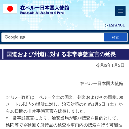
在ペルー日本国大使館
Embajada del Japón en el Perú
ESPAÑOL
検索
国道および州道に対する非常事態宣言の延長
令和6年1月5日
在ペルー日本国大使館
○ペルー政府は、ペルー全土の国道、州道およびその両側500
メートル以内の場所に対し、治安対策のため1月6日（土）か
ら30日間の非常事態宣言を延長しました。
○非常事態宣言により、治安当局が犯罪捜査を目的として、
検問等で令状無く所持品の検査や車両内の捜索を行う可能性