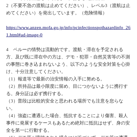
2（不要不急の渡航は止めてください）、レベル3（渡航は止
めてください）を発出しています。（危険情報）
https://www.anzen.mofa.go.jp/info/pcinfectionspothazardinfo_26
1.html#ad-image-0
4 ペルーの情勢は流動的です。渡航・滞在を予定される
方、及び既に滞在中の方は、デモ・犯罪・自然災害等の不測
の事態に巻き込まれないよう、以下のような安全対策を心掛
け、十分注意してください。
（1）報道等で最新の治安情報の入手に努める。
（2）所持品は最小限度に留め、目につかないように携行す
る。身分証は必ず携行する。
（3）普段は比較的安全と思われる場所でも注意を怠らな
い。
（4）強盗に遭遇した場合、抵抗することにより傷害、殺人
事件に発展するケースもあるため絶対に抵抗はせず、身の安
全を第一に行動する。