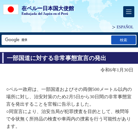
在ペルー日本国大使館
Embajada del Japón en el Perú
ESPAÑOL
検索
一部国道に対する非常事態宣言の発出
令和6年1月30日
○ペルー政府は、一部国道およびその両側500メートル以内の
場所に対し、治安対策のため2月5日から30日間の非常事態宣
言を発出することを官報に告示しました。
○同宣言により、治安当局が犯罪捜査を目的として、検問等
で令状無く所持品の検査や車両内の捜索を行う可能性があり
ます。