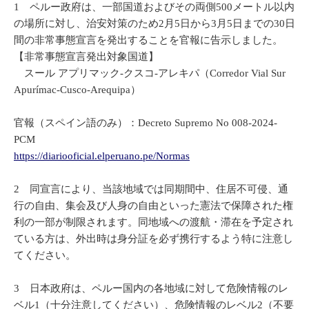
1 ペルー政府は、一部国道およびその両側500メートル以内
の場所に対し、治安対策のため2月5日から3月5日までの30日
間の非常事態宣言を発出することを官報に告示しました。
【非常事態宣言発出対象国道】
スール アプリマック-クスコ-アレキパ（Corredor Vial Sur
Apurímac-Cusco-Arequipa）
官報（スペイン語のみ）：Decreto Supremo No 008-2024-
PCM
https://diariooficial.elperuano.pe/Normas
2 同宣言により、当該地域では同期間中、住居不可侵、通
行の自由、集会及び人身の自由といった憲法で保障された権
利の一部が制限されます。同地域への渡航・滞在を予定され
ている方は、外出時は身分証を必ず携行するよう特に注意し
てください。
3 日本政府は、ペルー国内の各地域に対して危険情報のレ
ベル1（十分注意してください）、危険情報のレベル2（不要