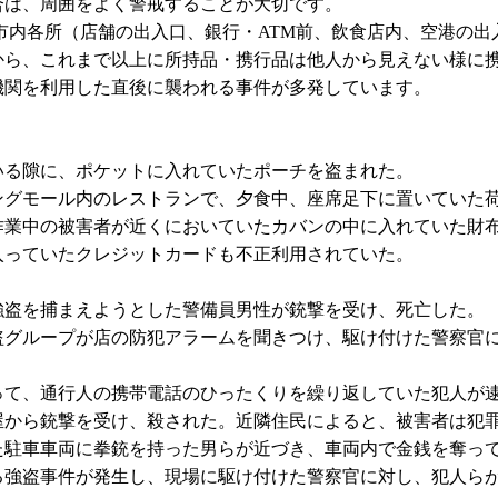
合は、周囲をよく警戒することが大切です。
市内各所（店舗の出入口、銀行・ATM前、飲食店内、空港の
から、これまで以上に所持品・携行品は他人から見えない様に
機関を利用した直後に襲われる事件が多発しています。
いる隙に、ポケットに入れていたポーチを盗まれた。
ングモール内のレストランで、夕食中、座席足下に置いていた
作業中の被害者が近くにおいていたカバンの中に入れていた財
入っていたクレジットカードも不正利用されていた。
強盗を捕まえようとした警備員男性が銃撃を受け、死亡した。
盗グループが店の防犯アラームを聞きつけ、駆け付けた警察官
って、通行人の携帯電話のひったくりを繰り返していた犯人が
屋から銃撃を受け、殺された。近隣住民によると、被害者は犯
た駐車車両に拳銃を持った男らが近づき、車両内で金銭を奪っ
る強盗事件が発生し、現場に駆け付けた警察官に対し、犯人ら