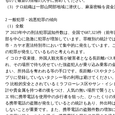
るので最新の情報の入手に努めてください。
（3）テロ組織は一部山間部地域に潜伏し、麻薬密輸を資
2 一般犯罪・凶悪犯罪の傾向
（1）全般
ア 2023年中の刑法犯罪認知件数は、全国で687,323件（
部を中心に急激に犯罪が増加しています。罪種別の統計では、強
市・カヤオ憲法特別市において集中的に発生しています。
の犯罪が発生しているものと考えられます。
イ コロナ収束後、外国人観光客が被害者となる長距離バス
れ、その場所で待ち伏せていた強盗犯人が乗り込み乗客の
まい、所持品を奪われる等の手口です。長距離バスやタク
プリに登録していないタクシー等の利用は避けてください
ウ 比較的安全とされているミラフローレス区やサン・イ
計や貴金属を持つ者の後をつけ、人気の無い場所で襲うと
エ 特に携帯電話を使用中の歩行者を狙った、ひったくりの発
る携帯電話の盗難が発生しているとの統計もあり、外出時
しないことが重要です。また、携帯電話の盗難件数の増加