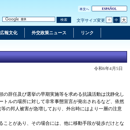
ESPAÑOL
本文へ
大
検索
中
文字サイズ変更
小
広報文化
外交政策ニュース
リンク
令和6年4月5日
大統領の辞任及び選挙の早期実施等を求める抗議活動は沈静化し
メートルの場所に対して非常事態宣言が発出されるなど、依然
盗等の邦人被害が急増しており、外出時にはより一層の注意
ることがあり、その場合には、他に移動手段が徒歩だけとな