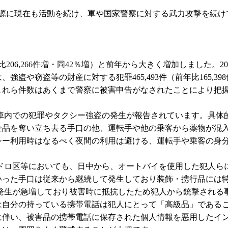
金源に現在も活動を続け、軍や国家警察に対する武力攻撃を続け
前年比206,266件増・同42％増）と前年から大きく増加しまし
盗や窃盗等の財産に対する犯罪465,493件（前年比165,3
これら件数はあくまで警察に被害申告がなされたことにより把
車内での犯罪やタクシー強盗の発生が報告されています。具体
金品を奪い立ち去る手口の他、運転手や他の乗客から薬物が混
シー利用時はなるべく夜間の利用は避ける、運転手や乗客の身
。
シドロ区等においても、日中から、オートバイを使用した犯人ら
いった手口は従来から継続して発生しており装飾・携行品には
生が急増しており被害時に抵抗したため犯人から銃撃される事例
は自分の持っている携帯電話は犯人にとって「高級品」である
に伴い、被害品の携帯電話に保存された個人情報を悪用したイ