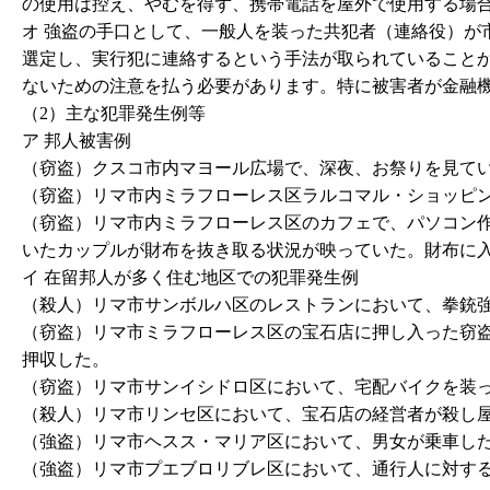
の使用は控え、やむを得ず、携帯電話を屋外で使用する場
オ 強盗の手口として、一般人を装った共犯者（連絡役）が
選定し、実行犯に連絡するという手法が取られていること
ないための注意を払う必要があります。特に被害者が金融
（2）主な犯罪発生例等
ア 邦人被害例
（窃盗）クスコ市内マヨール広場で、深夜、お祭りを見て
（窃盗）リマ市内ミラフローレス区ラルコマル・ショッピ
（窃盗）リマ市内ミラフローレス区のカフェで、パソコン
いたカップルが財布を抜き取る状況が映っていた。財布に
イ 在留邦人が多く住む地区での犯罪発生例
（殺人）リマ市サンボルハ区のレストランにおいて、拳銃
（窃盗）リマ市ミラフローレス区の宝石店に押し入った窃
押収した。
（窃盗）リマ市サンイシドロ区において、宅配バイクを装
（殺人）リマ市リンセ区において、宝石店の経営者が殺し
（強盗）リマ市ヘスス・マリア区において、男女が乗車し
（強盗）リマ市プエブロリブレ区において、通行人に対す