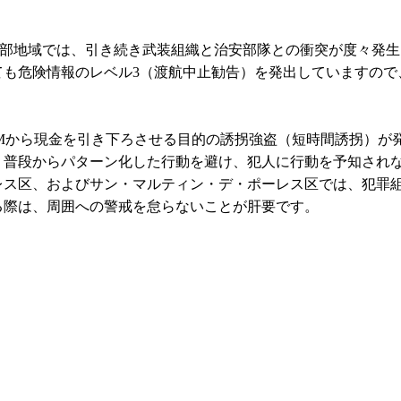
一部地域では、引き続き武装組織と治安部隊との衝突が度々発
ても危険情報のレベル3（渡航中止勧告）を発出していますので
Mから現金を引き下ろさせる目的の誘拐強盗（短時間誘拐）が
、普段からパターン化した行動を避け、犯人に行動を予知され
レス区、およびサン・マルティン・デ・ポーレス区では、犯罪
る際は、周囲への警戒を怠らないことが肝要です。