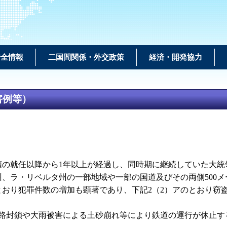
安全情報
二国間関係・外交政策
経済・開発協力
害例等）
大統領の就任以降から1年以上が経過し、同時期に継続していた
、ラ・リベルタ州の一部地域や一部の国道及びその両側500
とおり犯罪件数の増加も顕著であり、下記2（2）アのとおり窃
線路封鎖や大雨被害による土砂崩れ等により鉄道の運行が休止す