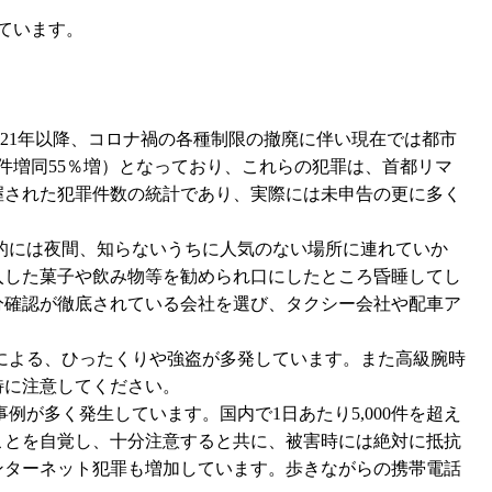
ています。
た。2021年以降、コロナ禍の各種制限の撤廃に伴い現在では都市
98件増同55％増）となっており、これらの犯罪は、首都リマ
握された犯罪件数の統計であり、実際には未申告の更に多く
的には夜間、知らないうちに人気のない場所に連れていか
入した菓子や飲み物等を勧められ口にしたところ昏睡してし
分確認が徹底されている会社を選び、タクシー会社や配車ア
による、ひったくりや強盗が多発しています。また高級腕時
特に注意してください。
が多く発生しています。国内で1日あたり5,000件を超え
ことを自覚し、十分注意すると共に、被害時には絶対に抵抗
ンターネット犯罪も増加しています。歩きながらの携帯電話