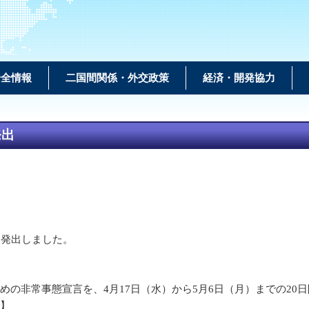
安全情報
二国間関係・外交政策
経済・開発協力
発出
を発出しました。
。
の非常事態宣言を、4月17日（水）から5月6日（月）までの20
M】