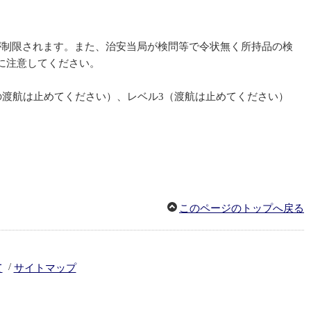
が制限されます。また、治安当局が検問等で令状無く所持品の検
に注意してください。
の渡航は止めてください）、レベル3（渡航は止めてください）
このページのトップへ戻る
/
て
サイトマップ