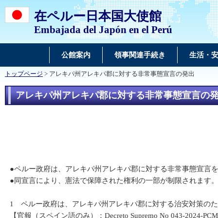
在ペルー日本国大使館
Embajada del Japón en el Perú
公館案内
領事関連手続き
生活・
トップページ
> アレキパ州アレキパ郡に対する非常事態宣言の発出
アレキパ州アレキパ郡に対する非常事態宣言の
●ペルー政府は、アレキパ州アレキパ郡に対する非常事態宣言
●同宣言により、憲法で保障された権利の一部が制限されます
1 ペルー政府は、アレキパ州アレキパ郡に対する治安対策のため
【官報（スペイン語のみ）：Decreto Supremo No 043-2024-PC