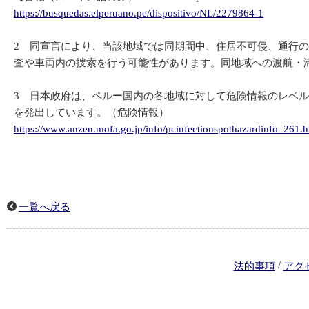
https://busquedas.elperuano.pe/dispositivo/NL/2279864-1
2 同宣言により、当該地域では同期間中、住居不可侵、通行
査や車両内の捜索を行う可能性があります。同地域への渡航・
3 日本政府は、ペルー国内の各地域に対して危険情報のレベル
を発出しています。（危険情報）
https://www.anzen.mofa.go.jp/info/pcinfectionspothazardinfo_261.
一覧へ戻る
/
法的事項
アク