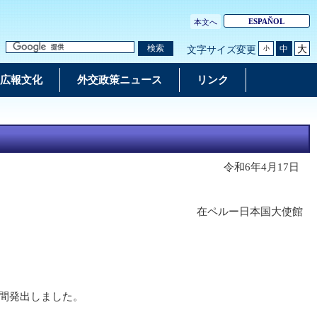
ESPAÑOL
本文へ
大
検索
中
文字サイズ変更
小
広報文化
外交政策ニュース
リンク
令和6年4月17日
在ペルー日本国大使館
日間発出しました。