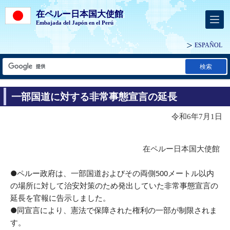
在ペルー日本国大使館
Embajada del Japón en el Perú
ESPAÑOL
検索
一部国道に対する非常事態宣言の延長
令和6年7月1日
在ペルー日本国大使館
●ペルー政府は、一部国道およびその両側500メートル以内
の場所に対して治安対策のため発出していた非常事態宣言の
延長を官報に告示しました。
●同宣言により、憲法で保障された権利の一部が制限されま
す。