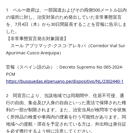
1 ペルー政府は、一部国道およびその両側500メートル以内
の場所に対し、治安対策のため発出していた非常事態宣言
を、7月4日（木）から30日間延長することを官報に告示しま
した。
【非常事態宣言発出対象国道】
スール アプリマック-クスコ-アレキパ（Corredor Vial Sur
Apurimac-Cusco-Arequipa）
官報（スペイン語のみ）：Decreto Supremo No 065-2024-
PCM
https://busquedas.elperuano.pe/dispositivo/NL/2302440-1
2 同宣言により、当該地域では同期間中、住居不可侵、通
行の自由、集会及び人身の自由といった憲法で保障された権
利の一部が制限されます。また、治安当局が検問等で令状無
く所持品の検査や車両内の捜索を行う可能性があります。同
地域への渡航・滞在を予定されている方は、外出時は身分証
を必ず携行するよう特に注意してください。