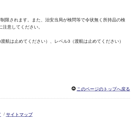
が制限されます。また、治安当局が検問等で令状無く所持品の検
に注意してください。
の渡航は止めてください）、レベル3（渡航は止めてください）
このページのトップへ戻る
/
て
サイトマップ