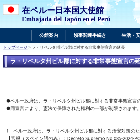
在ペルー日本国大使館
Embajada del Japón en el Perú
公館案内
領事関連手続き
生活・
トップページ
> ラ・リベルタ州ビル郡に対する非常事態宣言の延長
ラ・リベルタ州ビル郡に対する非常事態宣言の
●ペルー政府は、ラ・リベルタ州ビル郡に対する非常事態宣言
●同宣言により、憲法で保障された権利の一部が制限されます
1 ペルー政府は、ラ・リベルタ州ビル郡に対する治安対策のため
【官報（スペイン語のみ）：Decreto Supremo No 085-2024-P