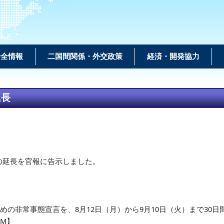
安全情報
二国間関係・外交政策
経済・開発協力
延長
の延長を官報に告示しました。
。
の非常事態宣言を、8月12日（月）から9月10日（火）まで30
CM】