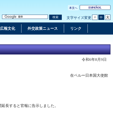
ESPAÑOL
本文へ
大
検索
中
文字サイズ変更
小
広報文化
外交政策ニュース
リンク
令和6年8月9日
在ペルー日本国大使館
日間延長すると官報に告示しました。