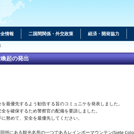
安全情報
二国間関係・外交政策
経済・開発協力
出
意喚起の発出
全を最優先するよう勧告する旨のコミュニケを発表しました。
安全を確保するため警察官の配備を要請しました。
手に努めて、安全を最優先してください。
る観光名所の一つであるレインボーマウンテン(Siete Colores)