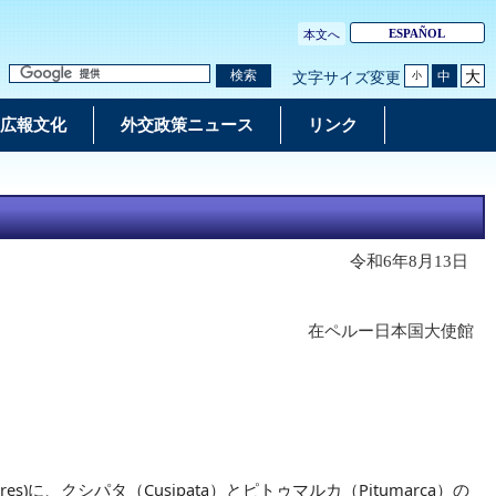
ESPAÑOL
本文へ
大
検索
中
文字サイズ変更
小
広報文化
外交政策ニュース
リンク
令和6年8月13日
在ペルー日本国大使館
に、クシパタ（Cusipata）とピトゥマルカ（Pitumarca）の