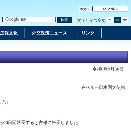
ESPAÑOL
本文へ
大
検索
中
文字サイズ変更
小
広報文化
外交政策ニュース
リンク
令和6年9月30日
在ペルー日本国大使館
した。
ら60日間延長すると官報に告示しました。