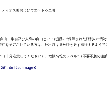
・ディオス町およびウエペトゥエ町
の自由、集会及び人身の自由といった憲法で保障された権利の一部
滞在を予定されている方は、外出時は身分証を必ず携行するよう特
1（十分注意してください）、危険情報のレベル2（不要不急の渡
o_261.html#ad-image-0