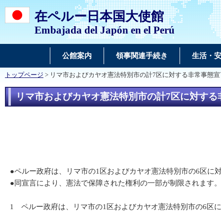
在ペルー日本国大使館
Embajada del Japón en el Perú
公館案内
領事関連手続き
生活・
トップページ
> リマ市およびカヤオ憲法特別市の計7区に対する非常事態
リマ市およびカヤオ憲法特別市の計7区に対する
●ペルー政府は、リマ市の1区およびカヤオ憲法特別市の6区に
●同宣言により、憲法で保障された権利の一部が制限されます
1 ペルー政府は、リマ市の1区およびカヤオ憲法特別市の6区に