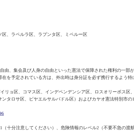
ソ区、ラペルラ区、ラプンタ区、ミペルー区
の自由、集会及び人身の自由といった憲法で保障された権利の一部
滞在を予定されている方は、外出時は身分証を必ず携行するよう特
ラバイリョ区、コマス区、インデペンデンシア区、ロスオリーボス区
サンタロサ区、ビヤエルサルバドル区）およびカヤオ憲法特別市の1
96
1（十分注意してください）、危険情報のレベル2（不要不急の渡