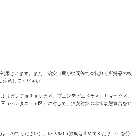
が制限されます。また、治安当局が検問等で令状無く所持品の検
に注意してください。
、ルリガンチョチョシカ区、プエンテピエドラ区、リマック区、
区（ベンタニーヤ区）に対して、治安対策の非常事態宣言を11
航は止めてください）、レベル3（渡航は止めてください）を発