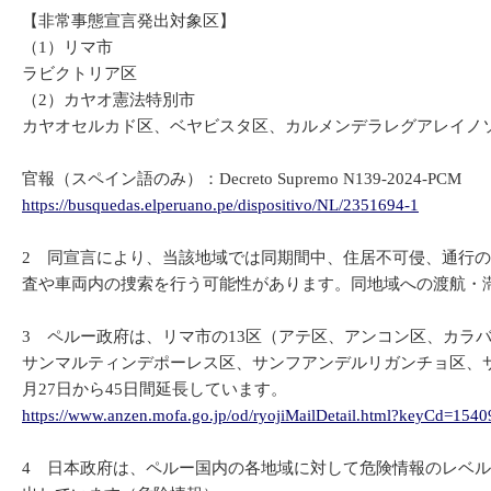
【非常事態宣言発出対象区】
（1）リマ市
ラビクトリア区
（2）カヤオ憲法特別市
カヤオセルカド区、ベヤビスタ区、カルメンデラレグアレイノ
官報（スペイン語のみ）：Decreto Supremo N139-2024-PCM
https://busquedas.elperuano.pe/dispositivo/NL/2351694-1
2 同宣言により、当該地域では同期間中、住居不可侵、通行
査や車両内の捜索を行う可能性があります。同地域への渡航・
3 ペルー政府は、リマ市の13区（アテ区、アンコン区、カ
サンマルティンデポーレス区、サンフアンデルリガンチョ区、
月27日から45日間延長しています。
https://www.anzen.mofa.go.jp/od/ryojiMailDetail.html?keyCd=1540
4 日本政府は、ペルー国内の各地域に対して危険情報のレベル