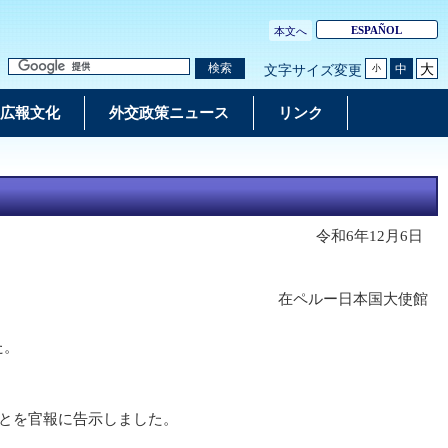
ESPAÑOL
本文へ
大
検索
中
文字サイズ変更
小
広報文化
外交政策ニュース
リンク
令和6年12月6日
在ペルー日本国大使館
た。
ことを官報に告示しました。