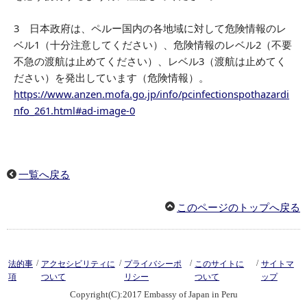
3 日本政府は、ペルー国内の各地域に対して危険情報のレ
ベル1（十分注意してください）、危険情報のレベル2（不要
不急の渡航は止めてください）、レベル3（渡航は止めてく
ださい）を発出しています（危険情報）。
https://www.anzen.mofa.go.jp/info/pcinfectionspothazardi
nfo_261.html#ad-image-0
一覧へ戻る
このページのトップへ戻る
/
/
/
/
法的事
アクセシビリティに
プライバシーポ
このサイトに
サイトマ
項
ついて
リシー
ついて
ップ
Copyright(C):2017 Embassy of Japan in Peru