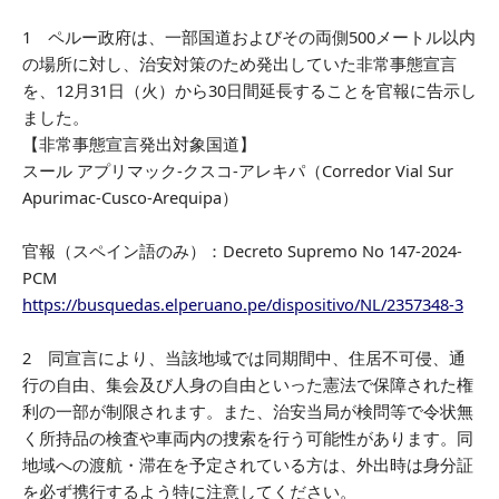
1 ペルー政府は、一部国道およびその両側500メートル以内
の場所に対し、治安対策のため発出していた非常事態宣言
を、12月31日（火）から30日間延長することを官報に告示し
ました。
【非常事態宣言発出対象国道】
スール アプリマック-クスコ-アレキパ（Corredor Vial Sur
Apurimac-Cusco-Arequipa）
官報（スペイン語のみ）：Decreto Supremo No 147-2024-
PCM
https://busquedas.elperuano.pe/dispositivo/NL/2357348-3
2 同宣言により、当該地域では同期間中、住居不可侵、通
行の自由、集会及び人身の自由といった憲法で保障された権
利の一部が制限されます。また、治安当局が検問等で令状無
く所持品の検査や車両内の捜索を行う可能性があります。同
地域への渡航・滞在を予定されている方は、外出時は身分証
を必ず携行するよう特に注意してください。