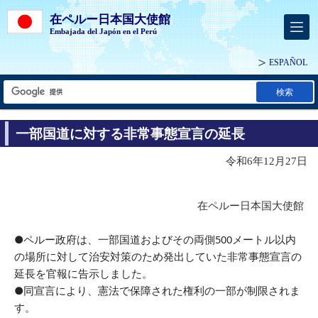
在ペルー日本国大使館
Embajada del Japón en el Perú
ESPAÑOL
検索
一部国道に対する非常事態宣言の延長
令和6年12月27日
在ペルー日本国大使館
●ペルー政府は、一部国道およびその両側500メートル以内
の場所に対して治安対策のため発出していた非常事態宣言の
延長を官報に告示しました。
●同宣言により、憲法で保障された権利の一部が制限されま
す。