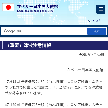
在ペルー日本国大使館
Embajada del Japón en el Perú
ESPAÑOL
検索
（重要）津波注意情報
令和7年7月30日
在ペルー日本国大使館
○7月29日 午後6時25分頃（当地時間）にロシア極東カムチャ
ツカ地方で発生した地震により、当地沿岸においても津波警
報が発令されています。
○7月29日 午後6時25分頃（当地時間）にロシア極東カムチャ