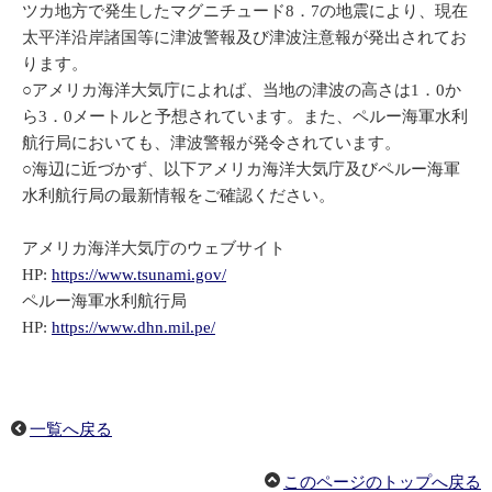
ツカ地方で発生したマグニチュード8．7の地震により、現在
太平洋沿岸諸国等に津波警報及び津波注意報が発出されてお
ります。
○アメリカ海洋大気庁によれば、当地の津波の高さは1．0か
ら3．0メートルと予想されています。また、ペルー海軍水利
航行局においても、津波警報が発令されています。
○海辺に近づかず、以下アメリカ海洋大気庁及びペルー海軍
水利航行局の最新情報をご確認ください。
アメリカ海洋大気庁のウェブサイト
HP:
https://www.tsunami.gov/
ペルー海軍水利航行局
HP:
https://www.dhn.mil.pe/
一覧へ戻る
このページのトップへ戻る