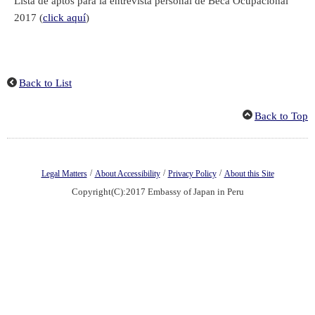
Lista de aptos para la entrevista personal de Beca Ocupacional
2017 (
click aquí
)
Back to List
Back to Top
/
/
/
Legal Matters
About Accessibility
Privacy Policy
About this Site
Copyright(C):2017 Embassy of Japan in Peru