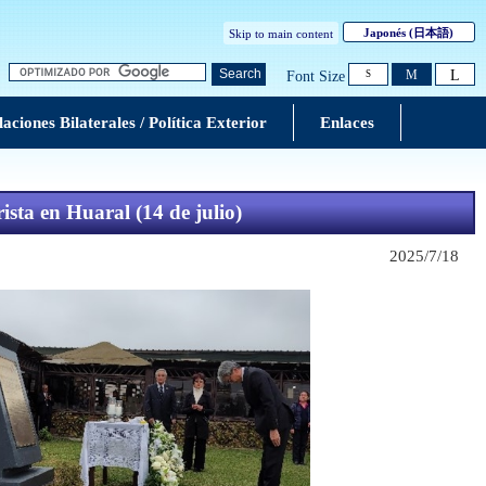
Japonés
(日本語)
Skip to main content
L
Search
M
Font Size
S
aciones Bilaterales / Política Exterior
Enlaces
ista en Huaral (14 de julio)
2025/7/18