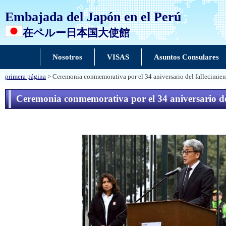
Embajada del Japón en el Perú
在ペルー日本国大使館
Nosotros
VISAS
Asuntos Consulares
primera página
> Ceremonia conmemorativa por el 34 aniversario del fallecimiento
Ceremonia conmemorativa por el 34 aniversario del 